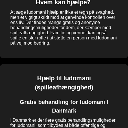
Hvem kan hjælpe?
At søge ludomani hjælp er ikke et tegn på svaghed,
men et vigtigt skridt mod at genvinde kontrollen over
ens liv. Der findes mange gratis og anonyme
behandlingsmuligheder for dem, der kæmper med
spilleafhængighed. Familie og venner kan også
spille en stor rolle i at støtte en person med ludomani
på vej mod bedring.
Hjælp til ludomani
(spilleafhængighed)
Gratis behandling for ludomani I
Danmark
I Danmark er der flere gratis behandlingsmuligheder
for ludomani, som tilbydes af både offentlige og