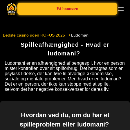
Få bonussen
Bedste casino uden ROFUS 2025
Ludomani
Spilleafhængighed - Hvad er
ludomani?
Ludomani er en afhængighed af pengespil, hvor en person
mister kontrollen over sit spilforbrug. Det betragtes som en
psykisk lidelse, der kan føre til alvorlige økonomiske,
sociale og mentale problemer. Men hvad er en ludoman?
Det er en person, der ikke kan stoppe med at spille,
selvom det har negative konsekvenser for deres liv.
Hvordan ved du, om du har et
spilleproblem eller ludomani?