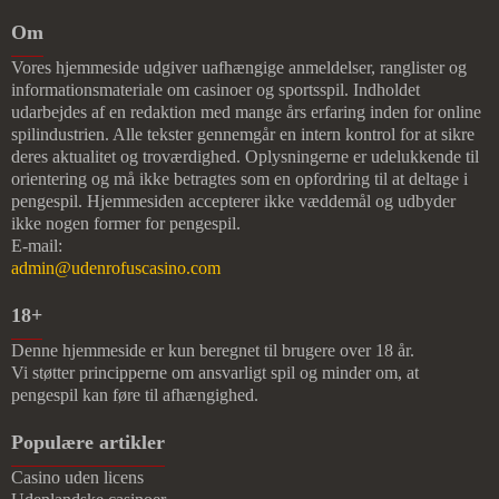
Om
Vores hjemmeside udgiver uafhængige anmeldelser, ranglister og
informationsmateriale om casinoer og sportsspil. Indholdet
udarbejdes af en redaktion med mange års erfaring inden for online
spilindustrien. Alle tekster gennemgår en intern kontrol for at sikre
deres aktualitet og troværdighed. Oplysningerne er udelukkende til
orientering og må ikke betragtes som en opfordring til at deltage i
pengespil. Hjemmesiden accepterer ikke væddemål og udbyder
ikke nogen former for pengespil.
E-mail:
admin@udenrofuscasino.com
18+
Denne hjemmeside er kun beregnet til brugere over 18 år.
Vi støtter principperne om ansvarligt spil og minder om, at
pengespil kan føre til afhængighed.
Populære artikler
Casino uden licens