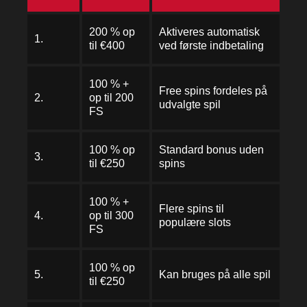
200 % op
Aktiveres automatisk
1.
til €400
ved første indbetaling
100 % +
Free spins fordeles på
2.
op til 200
udvalgte spil
FS
100 % op
Standard bonus uden
3.
til €250
spins
100 % +
Flere spins til
4.
op til 300
populære slots
FS
100 % op
5.
Kan bruges på alle spil
til €250