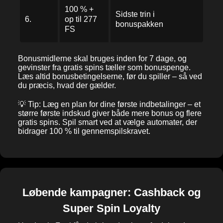
100 % +
Sidste trin i
6.
op til 277
bonuspakken
FS
Bonusmidlerne skal bruges inden for 7 dage, og
gevinster fra gratis spins tæller som bonuspenge.
Læs altid bonusbetingelserne, før du spiller – så ved
du præcis, hvad der gælder.
💡 Tip: Læg en plan for dine første indbetalinger – et
større første indskud giver både mere bonus og flere
gratis spins. Spil smart ved at vælge automater, der
bidrager 100 % til gennemspilskravet.
Løbende kampagner: Cashback og
Super Spin Loyalty