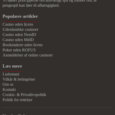
Vi støtter principperne om ansvarligt spil og minder om, at
pengespil kan føre til afhængighed.
Populære artikler
Casino uden licens
Udenlandske casinoer
Casino uden NemID
Casino uden MitID
Bookmakere uden licens
Poker uden ROFUS
Anmeldelser af online casinoer
Læs mere
Ludomani
Vilkår & betingelser
Om os
Kontakt
Cookie- & Privatlivspolitik
Politik for rettelser