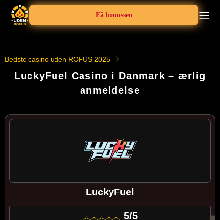
Få bonussen
Bedste casino uden ROFUS 2025
LuckyFuel Casino i Danmark – ærlig
anmeldelse
LuckyFuel
5/5