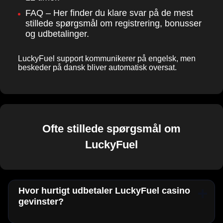
FAQ – Her finder du klare svar på de mest
stillede spørgsmål om registrering, bonusser
og udbetalinger.
LuckyFuel support kommunikerer på engelsk, men
beskeder på dansk bliver automatisk oversat.
Ofte stillede spørgsmål om
LuckyFuel
Hvor hurtigt udbetaler LuckyFuel casino
gevinster?