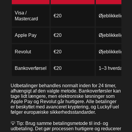
Visa /
€20
Øjeblikkelig
Mastercard
Apple Pay
€20
Øjeblikkelig
Revolut
€20
Øjeblikkelig
Bankoverførsel
€20
1–3 hverdage
Udbetalinger behandles normalt inden for 24 timer,
afhængigt af den valgte metode. Bankoverførsler kan
tage lidt længere, men elektroniske løsninger som
Apple Pay og Revolut går hurtigere. Alle betalinger
er beskyttet med avanceret kryptering, og LuckyFuel
følger europæiske sikkerhedsstandarder.
💡 Tip: Brug samme betalingsmetode til ind- og
udbetaling. Det gør processen hurtigere og reducerer