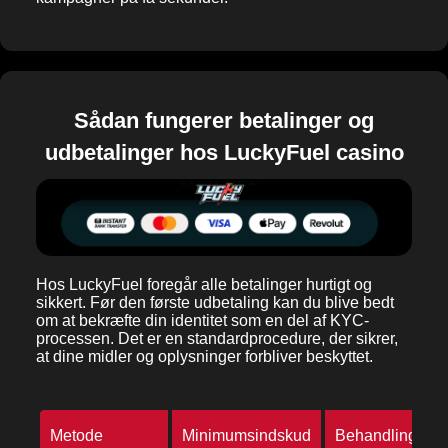
Sådan fungerer betalinger og
udbetalinger hos LuckyFuel casino
Hos LuckyFuel foregår alle betalinger hurtigt og
sikkert. Før den første udbetaling kan du blive bedt
om at bekræfte din identitet som en del af KYC-
processen. Det er en standardprocedure, der sikrer,
at dine midler og oplysninger forbliver beskyttet.
Metode
Minimumsindskud
Behandlingstid